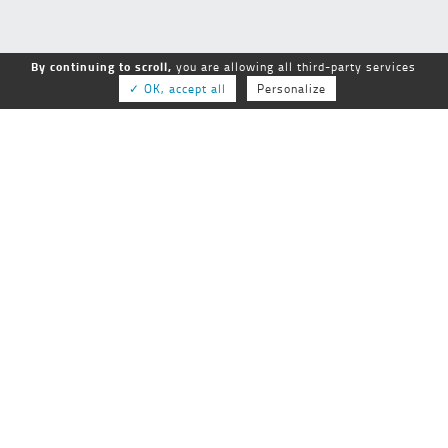
By continuing to scroll,
you are allowing all third-party services
✓ OK, accept all
Personalize
GEPSo
GROUPE NATIONAL des ÉTABLISSEMENTS
PUBLICS SOCIAUX et MÉDICO-SOCIAUX
25-27 rue de Tolbiac
75013 Paris
01 44 68 84 60
Tél :
Fax :