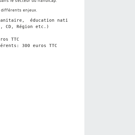
dans le secteur du handicap.
différents enjeux.
sanitaire,  éducation nationale, 

, CD, Région etc.)

ros TTC

érents: 300 euros TTC
