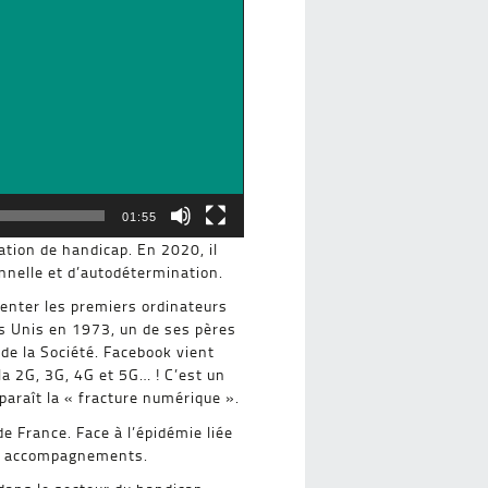
01:55
ation de handicap. En 2020, il
nnelle et d’autodétermination.
venter les premiers ordinateurs
ts Unis en 1973, un de ses pères
de la Société. Facebook vient
a 2G, 3G, 4G et 5G… ! C’est un
araît la « fracture numérique ».
 France. Face à l’épidémie liée
des accompagnements.