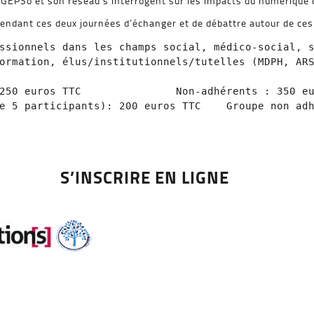
e GEPSo et son réseau s’interrogent sur les impacts du numérique 
ndant ces deux journées d’échanger et de débattre autour de ces 
ssionnels dans les champs social, médico-social,
ormation, élus/institutionnels/tutelles (MDPH, ARS
250 euros TTC               Non-adhérents : 350 eu
e 5 participants): 200 euros TTC    Groupe non adh
S’I
NSCRIRE EN LIGNE