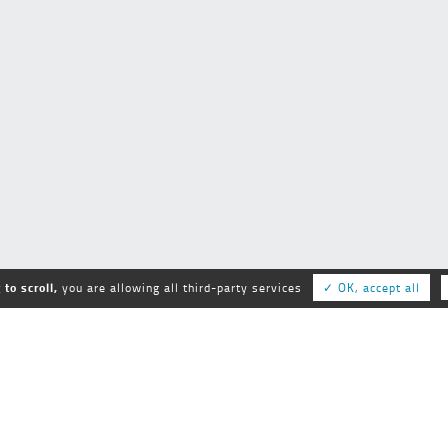
to scroll,
you are allowing all third-party services
✓ OK, accept all