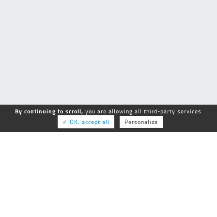
By continuing to scroll,
you are allowing all third-party services
✓ OK, accept all
Personalize
GEPSo
GROUPE NATIONAL des ÉTABLISSEMENTS