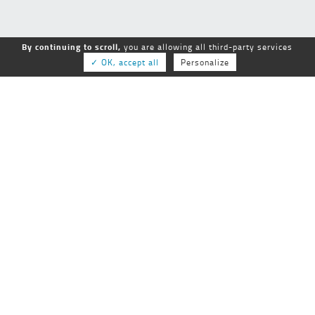
By continuing to scroll,
you are allowing all third-party services
✓ OK, accept all
Personalize
GEPSo
GROUPE NATIONAL des ÉTABLISSEMENTS
PUBLICS SOCIAUX et MÉDICO-SOCIAUX
25-27 rue de Tolbiac
75013 Paris
01 44 68 84 60
Tél :
Fax :