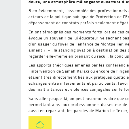
doute, une atmosphère mélangeant ouverture d’espr
Bien évidemment, l’assemblée des professionnels et 
acteurs de la politique publique de Protection de l’
dépassement de constats parfois seulement négati
En ont témoignés des moments forts lors de ces deux
évoque un souvenir de lui éducateur ne sachant pas r
d’un usager du foyer de l’enfance de Montpellier, 
aiment ?! » ; la standing ovation à destination des
regarder elle-même en prenant du recul ; la conclu
Les apports théoriques amenés par les conférencie
l’intervention de Samah Karaki ou encore de l’ingén
étaient très directement liés aux pratiques quotidie
échanges entre intervenants et participants, favor
des maltraitances et violences conjugales sur le f
Sans aller jusque-là, on peut néanmoins dire que ces
permettant ainsi aux professionnels du secteur de f
aussi en repartant, les paroles de Marion Le Texier