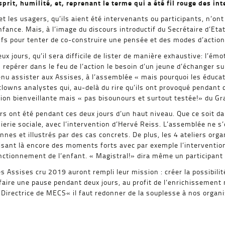
it, humilité, et, reprenant le terme qui a été fil rouge des int
les usagers, qu’ils aient été intervenants ou participants, n’ont 
Enfance. Mais, à l’image du discours introductif du Secrétaire d’Eta
fs pour tenter de co-construire une pensée et des modes d’actio
 jours, qu’il sera difficile de lister de manière exhaustive: l’émo
epérer dans le feu de l’action le besoin d’un jeune d’échanger sur 
venu assister aux Assises, à l’assemblée « mais pourquoi les éduc
 clowns analystes qui, au-delà du rire qu’ils ont provoqué pendant
sion bienveillante mais « pas bisounours et surtout testée!» du 
rs ont été pendant ces deux jours d’un haut niveau. Que ce soit d
ierie sociale, avec l’intervention d’Hervé Reiss. L’assemblée ne s
nnes et illustrés par des cas concrets. De plus, les 4 ateliers org
isant là encore des moments forts avec par exemple l’interventio
onctionnement de l’enfant. « Magistral!» dira même un participant
 Assises cru 2019 auront rempli leur mission : créer la possibilité 
aire une pause pendant deux jours, au profit de l’enrichissement 
, Directrice de MECS« il faut redonner de la souplesse à nos organi