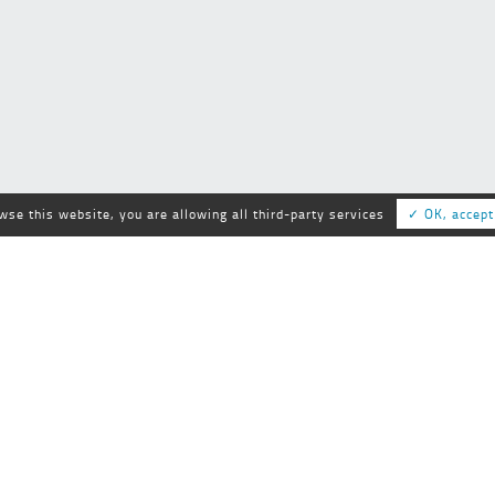
owse this website, you are allowing all third-party services
✓ OK, accept