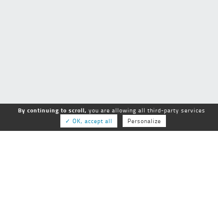
By continuing to scroll,
you are allowing all third-party services
✓ OK, accept all
Personalize
GEPSo
GROUPE NATIONAL des ÉTABLISSEMENTS
PUBLICS SOCIAUX et MÉDICO-SOCIAUX