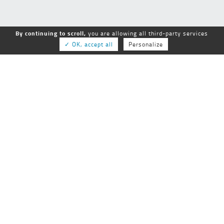
By continuing to scroll,
you are allowing all third-party services
✓ OK, accept all
Personalize
GEPSo
GROUPE NATIONAL des ÉTABLISSEMENTS
PUBLICS SOCIAUX et MÉDICO-SOCIAUX
25-27 rue de Tolbiac
75013 Paris
01 44 68 84 60
Tél :
Fax :