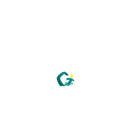
GEPSo
GROUPE NATIONAL des ÉTABLISSEMENTS
PUBLICS SOCIAUX et MÉDICO-SOCIAUX
25-27 rue de Tolbiac
75013 Paris