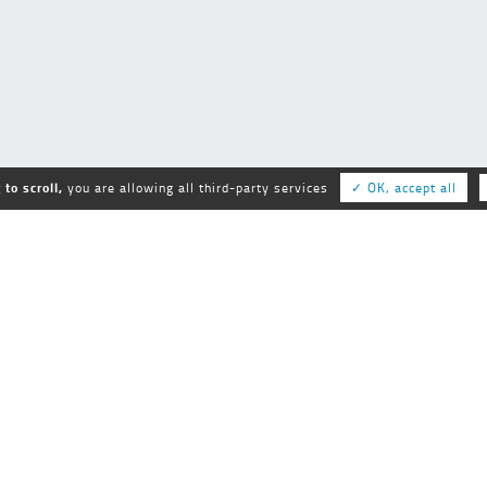
to scroll,
you are allowing all third-party services
✓ OK, accept all