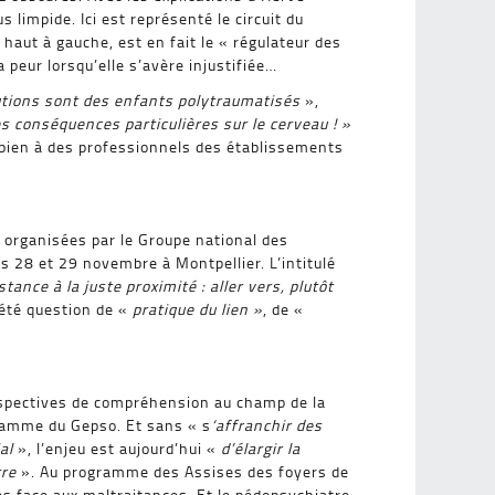
 limpide. Ici est représenté le circuit du
 haut à gauche, est en fait le « régulateur des
 peur lorsqu’elle s’avère injustifiée…
utions sont des enfants polytraumatisés
»,
es conséquences particulières sur le cerveau ! »
t bien à des professionnels des établissements
s, organisées par le Groupe national des
s 28 et 29 novembre à Montpellier. L’intitulé
tance à la juste proximité : aller vers, plutôt
 été question de «
pratique du lien »
, de «
erspectives de compréhension au champ de la
gramme du Gepso. Et sans « s
‘affranchir des
al
», l’enjeu est aujourd’hui «
d’élargir la
tre
». Au programme des Assises des foyers de
es face aux maltraitances. Et le pédopsychiatre