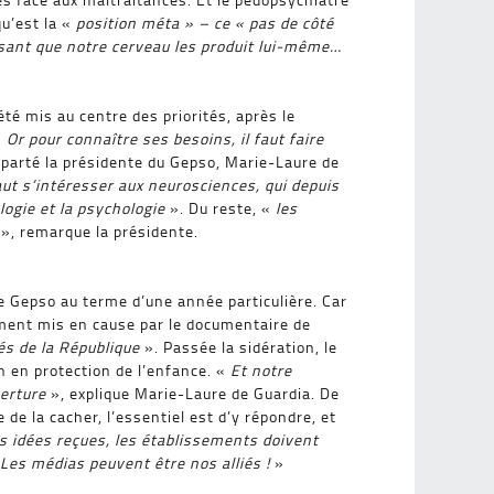
u’est la «
position méta » – ce « pas de côté
isant que notre cerveau les produit lui-même…
té mis au centre des priorités, après le
«
Or pour connaître ses besoins, il faut faire
aparté la présidente du Gepso, Marie-Laure de
faut s’intéresser aux neurosciences, qui depuis
ologie et la psychologie
». Du reste, «
les
», remarque la présidente.
e Gepso au terme d’une année particulière. Car
rement mis en cause par le documentaire de
iés de la République
». Passée la sidération, le
n en protection de l’enfance. «
Et notre
erture
», explique Marie-Laure de Guardia. De
e de la cacher, l’essentiel est d’y répondre, et
s idées reçues, les établissements doivent
Les médias peuvent être nos alliés !
»