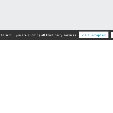
to scroll,
you are allowing all third-party services
✓ OK, accept all