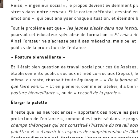
Reiss, « ingénieur social », le propos devient évidemment plus
stress dans notre cerveau. Et le cortex préfontal, dessiné en
émotions », qui peut analyser chaque situation, et éteindre la
Tout le problème est que «
les jeunes placés dans nos instit
poursuit cet éducateur spécialisé de formation. «
Et cela a d
Ainsi l’orateur ne s’adresse pas à des médecins, mais bel e
publics de la protection de l’enfance…
« Posture bienveillante »
Et il était bien question de travail social pour ces 8e Assise
établissements publics sociaux et médico-sociaux (Gepso), le
même, du reste, chassait toute équivoque – «
De la bonne dis
que faire venir…
» Et en plénière, comme en atelier, il a bien
posture bienveillante
», ou de « r
ecueil de la parole
».
Élargir la palette
Il reste que les neurosciences « apportent des nouvelles p
protection de l’enfance », comme il est précisé dans le pro
champs théoriques qui ont constitué l’histoire du travail soci
palette
» et «
d’ouvrir les espaces de compréhension de l’Au
l’enfance figurait ainsi, également, l’apport des neuroscienc