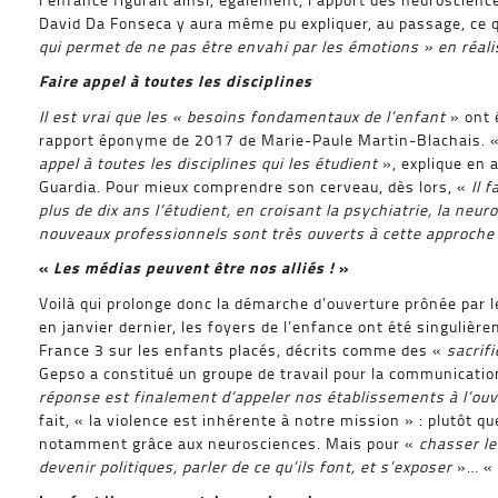
David Da Fonseca y aura même pu expliquer, au passage, ce q
qui permet de ne pas être envahi par les émotions » en réal
Faire appel à toutes les disciplines
Il est vrai que les « besoins fondamentaux de l’enfant
» ont é
rapport éponyme de 2017 de Marie-Paule Martin-Blachais. 
appel à toutes les disciplines qui les étudient
», explique en 
Guardia. Pour mieux comprendre son cerveau, dès lors, «
Il 
plus de dix ans l’étudient, en croisant la psychiatrie, la neur
nouveaux professionnels sont très ouverts à cette approche
«
Les médias peuvent être nos alliés !
»
Voilà qui prolonge donc la démarche d’ouverture prônée par l
en janvier dernier, les foyers de l’enfance ont été singuliè
France 3 sur les enfants placés, décrits comme des «
sacrif
Gepso a constitué un groupe de travail pour la communicatio
réponse est finalement d’appeler nos établissements à l’ouv
fait, « la violence est inhérente à notre mission » : plutôt qu
notamment grâce aux neurosciences. Mais pour «
chasser le
devenir politiques, parler de ce qu’ils font, et s’exposer
»… «