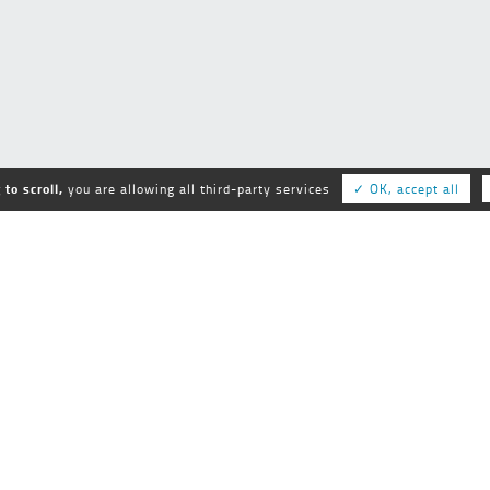
to scroll,
you are allowing all third-party services
✓ OK, accept all