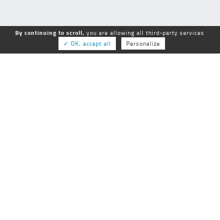
By continuing to scroll,
you are allowing all third-party services
✓ OK, accept all
Personalize
GEPSo
GROUPE NATIONAL des ÉTABLISSEMENTS
PUBLICS SOCIAUX et MÉDICO-SOCIAUX
25-27 rue de Tolbiac
75013 Paris
01 44 68 84 60
Tél :
Fax :