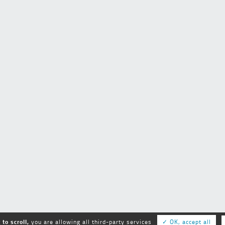
to scroll,
you are allowing all third-party services
✓ OK, accept all