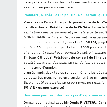
Le sujet ?
adaptation des pratiques médico-sociales
assurant un parcours sécurisé.
Première journée : de la politique à l’action, quel
présidente du GEPS
Précédée de l’ouverture par la
handicapées et Présidente de la CNSA
a donné le 
aspirations des personnes et permettre cette socié
MONTCHAMP :
« Il ne suffit pas de mettre la perso
Jean-René LOUBAT, psyc
donne ensuite la parole à
années 60 en passant par la loi de 2005 pour cond
changement radical pour permettre cette inclusion 
Thibaut GUILLUY, Président du conseil de l’inclus
société qui exclut des gens du fait de leur parcours
en matière d’emploi.
L’après-midi, deux tables rondes mènent les débats 
percutantes nous renvoient rapidement au principe 
Etre un outil au service de la personne en situatio
BOIVIN- usager experte)
Deuxième journée : des partages d’expériences au
Mr Denis PIVETEAU, Conse
Démarrage matinal avec