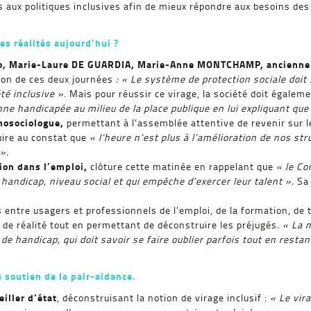
 aux politiques inclusives afin de mieux répondre aux besoins des
les réalités aujourd’hui ?
o, Marie-Laure DE GUARDIA, Marie-Anne MONTCHAMP, ancienne s
ton de ces deux journées
: « Le système de protection sociale doi
té inclusive »
. Mais pour réussir ce virage, la société doit égale
nne handicapée au milieu de la place publique en lui expliquant que 
hosociologue,
permettant à l’assemblée attentive de revenir sur l
uire au constat que
« l’heure n’est plus à l’amélioration de nos st
».
ion dans l’emploi,
clôture cette matinée en rappelant que
« le Co
, handicap, niveau social et qui empêche d’exercer leur talent ».
Sa 
entre usagers et professionnels de l’emploi, de la formation, de t
de réalité tout en permettant de déconstruire les préjugés
. « La 
n de handicap, qui doit savoir se faire oublier parfois tout en res
 soutien de la pair-aidance.
iller d’état
, déconstruisant la notion de virage inclusif :
« Le vir