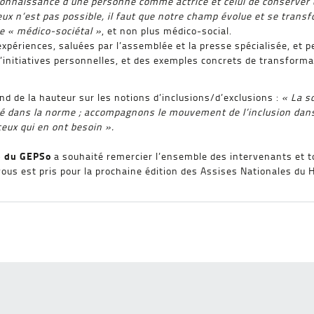
reconnaissance d’une personne comme actrice et celui de conserver
eux n’est pas possible, il faut que notre champ évolue et se transf
le « médico-sociétal »
, et non plus médico-social.
xpériences, saluées par l’assemblée et la presse spécialisée, et 
 d’initiatives personnelles, et des exemples concrets de transforma
nd de la hauteur sur les notions d’inclusions/d’exclusions :
« La s
é dans la norme ; accompagnons le mouvement de l’inclusion dans 
eux qui en ont besoin ».
p du GEPSo
a souhaité remercier l’ensemble des intervenants et t
ous est pris pour la prochaine édition des Assises Nationales du