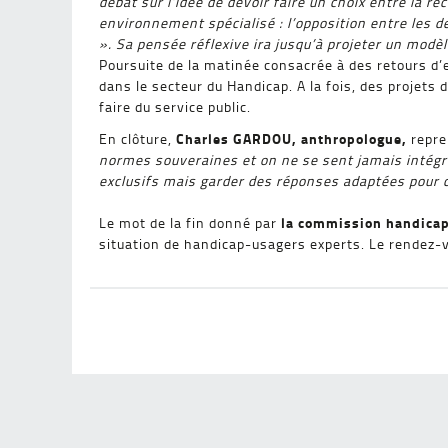
débat sur l’idée de devoir faire un choix entre la 
environnement spécialisé : l’opposition entre les d
». Sa pensée réflexive ira jusqu’à projeter un modè
Poursuite de la matinée consacrée à des retours d’e
dans le secteur du Handicap. A la fois, des projets
faire du service public.
Charles GARDOU, anthropologue,
En clôture,
repre
normes souveraines et on ne se sent jamais intégr
exclusifs mais garder des réponses adaptées pour c
la commission handica
Le mot de la fin donné par
situation de handicap-usagers experts. Le rendez-v