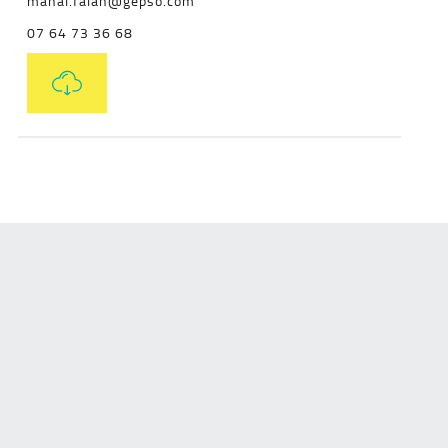
manal.falah@gepso.com
07 64 73 36 68