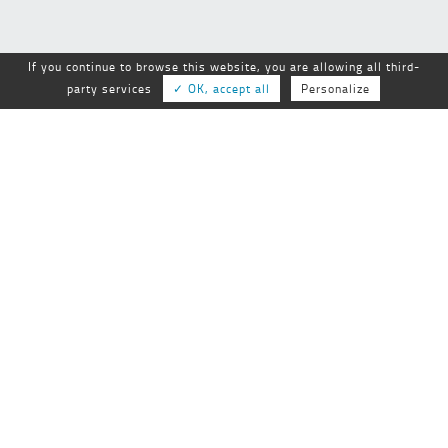
If you continue to browse this website, you are allowing all third-
party services
✓ OK, accept all
Personalize
GEPSo
GROUPE NATIONAL des ÉTABLISSEMENTS
PUBLICS SOCIAUX et MÉDICO-SOCIAUX
25-27 rue de Tolbiac
75013 Paris
01 44 68 84 60
Tél :
Fax :