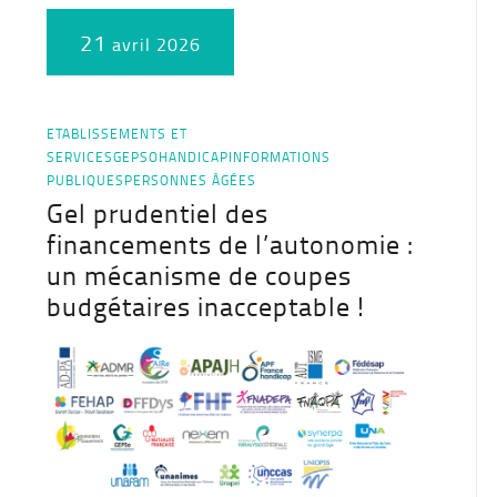
21
avril 2026
ETABLISSEMENTS ET
SERVICES
GEPSO
HANDICAP
INFORMATIONS
PUBLIQUES
PERSONNES ÂGÉES
Gel prudentiel des
financements de l’autonomie :
un mécanisme de coupes
budgétaires inacceptable !