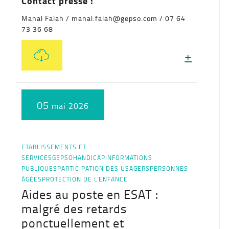
Contact presse :
Manal Falah / manal.falah@gepso.com / 07 64
73 36 68
+
05
mai 2026
ETABLISSEMENTS ET
SERVICES
GEPSO
HANDICAP
INFORMATIONS
PUBLIQUES
PARTICIPATION DES USAGERS
PERSONNES
ÂGÉES
PROTECTION DE L'ENFANCE
Aides au poste en ESAT :
malgré des retards
ponctuellement et